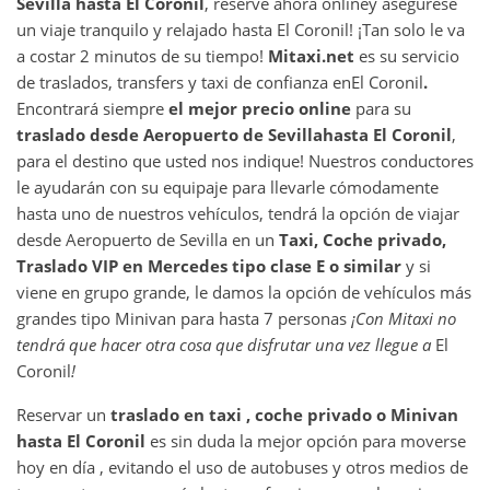
Sevilla
hasta
El Coronil
, reserve ahora online
y asegurese
un viaje tranquilo y relajado hasta El Coronil! ¡Tan solo le va
a costar 2 minutos de su tiempo!
Mitaxi.net
es su servicio
de traslados, transfers y taxi de confianza en
El Coronil
.
Encontrará siempre
el mejor precio online
para su
traslado desde
Aeropuerto de Sevilla
hasta
El Coronil
,
para el destino que usted nos indique! Nuestros conductores
le ayudarán con su equipaje para llevarle cómodamente
hasta uno de nuestros vehículos, tendrá la opción de viajar
desde Aeropuerto de Sevilla en un
Taxi, Coche privado,
Traslado VIP en Mercedes tipo clase E o similar
y si
viene en grupo grande, le damos la opción de vehículos más
grandes tipo Minivan para hasta 7 personas
¡Con Mitaxi no
tendrá que hacer otra cosa que disfrutar una vez llegue a
El
Coronil
!
Reservar un
traslado en taxi , coche privado o Minivan
hasta
El Coronil
es sin duda la mejor opción para moverse
hoy en día , evitando el uso de autobuses y otros medios de