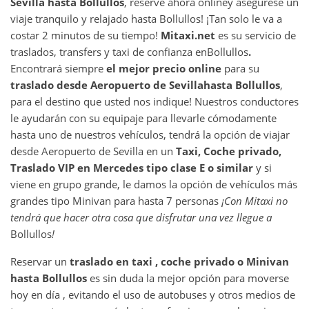
Sevilla
hasta
Bollullos
, reserve ahora online
y asegurese un
viaje tranquilo y relajado hasta Bollullos! ¡Tan solo le va a
costar 2 minutos de su tiempo!
Mitaxi.net
es su servicio de
traslados, transfers y taxi de confianza en
Bollullos
.
Encontrará siempre
el mejor precio online
para su
traslado desde
Aeropuerto de Sevilla
hasta
Bollullos
,
para el destino que usted nos indique! Nuestros conductores
le ayudarán con su equipaje para llevarle cómodamente
hasta uno de nuestros vehículos, tendrá la opción de viajar
desde Aeropuerto de Sevilla en un
Taxi, Coche privado,
Traslado VIP en Mercedes tipo clase E o similar
y si
viene en grupo grande, le damos la opción de vehículos más
grandes tipo Minivan para hasta 7 personas
¡Con Mitaxi no
tendrá que hacer otra cosa que disfrutar una vez llegue a
Bollullos
!
Reservar un
traslado en taxi , coche privado o Minivan
hasta
Bollullos
es sin duda la mejor opción para moverse
hoy en día , evitando el uso de autobuses y otros medios de