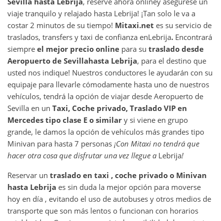
Sevilla
hasta
Lebrija
, reserve ahora online
y asegurese un
viaje tranquilo y relajado hasta Lebrija! ¡Tan solo le va a
costar 2 minutos de su tiempo!
Mitaxi.net
es su servicio de
traslados, transfers y taxi de confianza en
Lebrija
.
Encontrará
siempre
el mejor precio online
para su
traslado desde
Aeropuerto de Sevilla
hasta
Lebrija
, para el destino que
usted nos indique! Nuestros conductores le ayudarán con su
equipaje para llevarle cómodamente hasta uno de nuestros
vehículos, tendrá la opción de viajar desde Aeropuerto de
Sevilla en un
Taxi, Coche privado, Traslado VIP en
Mercedes tipo clase E o similar
y si viene en grupo
grande, le damos la opción de vehículos más grandes tipo
Minivan para hasta 7 personas
¡Con Mitaxi no tendrá que
hacer otra cosa que disfrutar una vez llegue a
Lebrija
!
Reservar un
traslado en taxi , coche privado o Minivan
hasta
Lebrija
es sin duda la mejor opción para moverse
hoy en día , evitando el uso de autobuses y otros medios de
transporte que son más lentos o funcionan con horarios