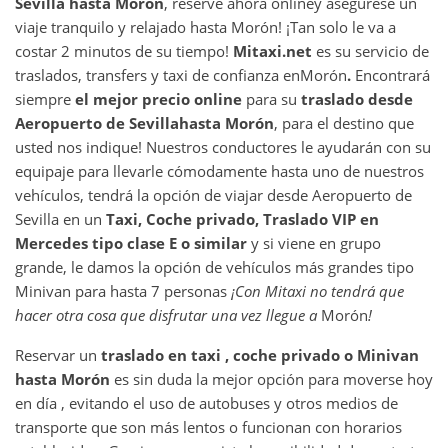
Sevilla
hasta
Morón
, reserve ahora online
y asegurese un
viaje tranquilo y relajado hasta Morón! ¡Tan solo le va a
costar 2 minutos de su tiempo!
Mitaxi.net
es su servicio de
traslados, transfers y taxi de confianza en
Morón
.
Encontrará
siempre
el mejor precio online
para su
traslado desde
Aeropuerto de Sevilla
hasta
Morón
, para el destino que
usted nos indique! Nuestros conductores le ayudarán con su
equipaje para llevarle cómodamente hasta uno de nuestros
vehículos, tendrá la opción de viajar desde Aeropuerto de
Sevilla en un
Taxi, Coche privado, Traslado VIP en
Mercedes tipo clase E o similar
y si viene en grupo
grande, le damos la opción de vehículos más grandes tipo
Minivan para hasta 7 personas
¡Con Mitaxi no tendrá que
hacer otra cosa que disfrutar una vez llegue a
Morón
!
Reservar un
traslado en taxi , coche privado o Minivan
hasta
Morón
es sin duda la mejor opción para moverse hoy
en día , evitando el uso de autobuses y otros medios de
transporte que son más lentos o funcionan con horarios