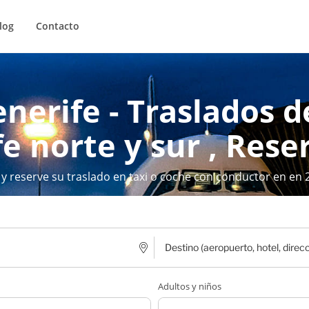
log
Contacto
enerife - Traslados 
e norte y sur , Rese
 y reserve su traslado en taxi o coche con conductor en en 
Adultos y niños