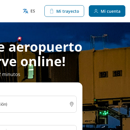
ES
Mi trayecto
Mi cuenta
de aeropuerto
rve online!
2 minutos