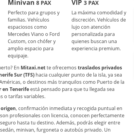
Minivan
VIP
8 PAX
3 PAX
Perfecto para grupos y
La máxima comodidad y
familias. Vehículos
discreción. Vehículos de
espaciosos como
lujo con atención
Mercedes Viano o Ford
personalizada para
Custom, con chófer y
quienes buscan una
amplio espacio para
experiencia premium.
equipaje.
puerto? En
Mitaxi.net
te ofrecemos
traslados privados
erife Sur (TFS)
hacia cualquier punto de la isla, ya sea
s Américas, o destinos más tranquilos como Puerto de la
r en Tenerife
está pensado para que tu llegada sea
 o tarifas variables.
 origen
, confirmación inmediata y recogida puntual en
 son profesionales con licencia, conocen perfectamente
 y seguro hasta tu destino. Además, podrás elegir entre
 sedán, minivan, furgoneta o autobús privado. Un