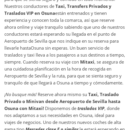
Nuestros conductores de
Taxi, Transfers Privados y
Traslados VIP en
Osuna
están entrenados y tienen
experiencia y conocen toda la comarca, así que reserve
ahora online y viaje tranquilo sabiendo que uno de nuestros
conductores estará esperando su llegada en el punto de
Aeropuerto de Sevilla que nos indique en su reserva para
llevarle hasta
Osuna sin esperas. Un buen servicio de
traslados y taxi lleva a los pasajeros a sus destinos a tiempo,
siempre. Cuando reserva su viaje con
Mitaxi
, se asegura de
una cuidadosa planificación en la hora de recogida en
Aeropuerto de Sevilla y la ruta, para que se sienta seguro y
tranquilo de que llegará a Osuna a tiempo y cómodamente.
¡No busque más!
Reserve ahora mismo su
Taxi, Traslado
Privado o Minivan desde
Aeropuerto de Sevilla
hasta
Osuna
con Mitaxi!
Disponemos de
traslados VIP
, donde
nos adaptamos a sus necesidades en Osuna, ideal para
viajes de negocios. Uno de nuestros nuevos coches de alta
gama tipo
Mercedes clase E o similar
le estará esperando en