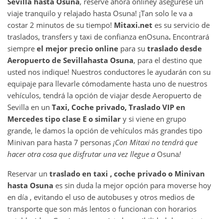
Sevilla
hasta
Osuna
, reserve ahora online
y asegurese un
viaje tranquilo y relajado hasta Osuna! ¡Tan solo le va a
costar 2 minutos de su tiempo!
Mitaxi.net
es su servicio de
traslados, transfers y taxi de confianza en
Osuna
.
Encontrará
siempre
el mejor precio online
para su
traslado desde
Aeropuerto de Sevilla
hasta
Osuna
, para el destino que
usted nos indique! Nuestros conductores le ayudarán con su
equipaje para llevarle cómodamente hasta uno de nuestros
vehículos, tendrá la opción de viajar desde Aeropuerto de
Sevilla en un
Taxi, Coche privado, Traslado VIP en
Mercedes tipo clase E o similar
y si viene en grupo
grande, le damos la opción de vehículos más grandes tipo
Minivan para hasta 7 personas
¡Con Mitaxi no tendrá que
hacer otra cosa que disfrutar una vez llegue a
Osuna
!
Reservar un
traslado en taxi , coche privado o Minivan
hasta
Osuna
es sin duda la mejor opción para moverse hoy
en día , evitando el uso de autobuses y otros medios de
transporte que son más lentos o funcionan con horarios