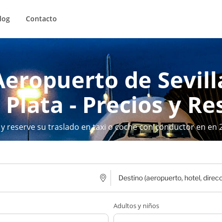
log
Contacto
Aeropuerto de Sevil
 Plata - Precios y R
 y reserve su traslado en taxi o coche con conductor en en 
Adultos y niños