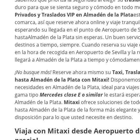
duro para que se sienta seguro y cómodo en todo 
Privados y Traslados VIP en
Almadén de la Plata
es
comarca, así que reserve ahora online y viaje tranq
esperando su llegada en el punto de Aeropuerto de Se
hasta
Almadén de la Plata sin esperas. Un buen servici
destinos a tiempo, siempre. Cuando reserva su viaje
en la hora de recogida en Aeropuerto de Sevilla y la 
llegará a Almadén de la Plata a tiempo y cómodamen
¡No busque más!
Reserve ahora mismo su
Taxi, Trasl
hasta
Almadén de la Plata
con Mitaxi!
Disponemos
necesidades en Almadén de la Plata, ideal para viaje
gama tipo
Mercedes clase E o similar
le estará esper
Almadén de la Plata.
Mitaxi
ofrece soluciones de todo
hasta Almadén de la Plata de la forma más elegante y
disposición para lo que usted necesite en destino.
Viaja con Mitaxi desde
Aeropuerto de