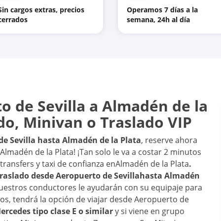
Sin cargos extras, precios
Operamos 7 días a la
cerrados
semana, 24h al día
o de Sevilla
a
Almadén de la
ado, Minivan o Traslado VIP
e Sevilla
hasta
Almadén de la Plata
, reserve ahora
 Almadén de la Plata! ¡Tan solo le va a costar 2 minutos
 transfers y taxi de confianza en
Almadén de la Plata
.
traslado desde
Aeropuerto de Sevilla
hasta
Almadén
 Nuestros conductores le ayudarán con su equipaje para
s, tendrá la opción de viajar desde Aeropuerto de
ercedes tipo clase E o similar
y si viene en grupo