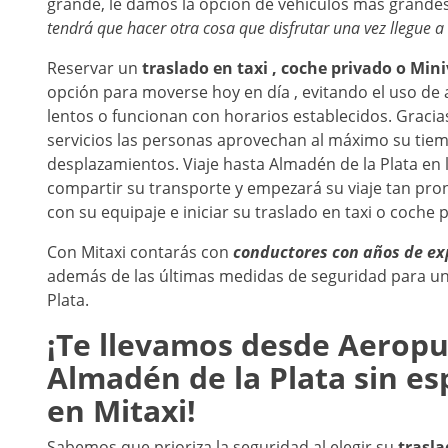
grande, le damos la opción de vehículos más grande
tendrá que hacer otra cosa que disfrutar una vez llegue a
Reservar un
traslado en taxi , coche privado o Mi
opción para moverse hoy en día , evitando el uso d
lentos o funcionan con horarios establecidos. Gracias
servicios las personas aprovechan al máximo su tie
desplazamientos. Viaje hasta Almadén de la Plata en
compartir su transporte y empezará su viaje tan pro
con su equipaje e iniciar su traslado en taxi o coche 
Con Mitaxi contarás con
conductores con años de ex
además de las últimas medidas de seguridad para una
Plata.
¡Te llevamos desde
Aeropue
Almadén de la Plata
sin es
en Mitaxi!
Sabemos que prioriza la seguridad al elegir su
trasl