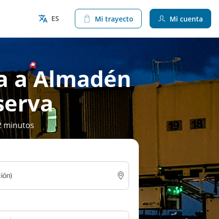
ES
Mi trayecto
Mi cuenta
la a Almadén
eserva
2 minutos