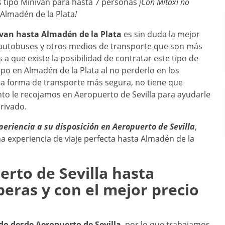
s tipo Minivan para hasta 7 personas
¡Con Mitaxi no
Almadén de la Plata
!
nivan hasta
Almadén de la Plata
es sin duda la mejor
e autobuses y otros medios de transporte que son más
 a que existe la posibilidad de contratar este tipo de
mpo en Almadén de la Plata
al no perderlo en los
 la forma de transporte más segura, no tiene que
nto le recojamos en Aeropuerto de Sevilla para ayudarle
privado.
periencia a su disposición en
Aeropuerto de Sevilla
,
 experiencia de viaje perfecta hasta Almadén de la
rto de Sevilla
hasta
peras y con el mejor precio
ado desde
Aeropuerto de Sevilla
, por lo que trabajamos