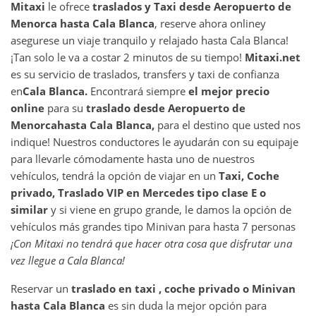
Mitaxi
le ofrece
traslados y Taxi desde
Aeropuerto de
Menorca
hasta
Cala Blanca
, reserve ahora online
y
asegurese un viaje tranquilo y relajado hasta Cala Blanca!
¡Tan solo le va a costar 2 minutos de su tiempo!
Mitaxi.net
es su servicio de traslados, transfers y taxi de confianza
en
Cala Blanca
.
Encontrará siempre
el mejor precio
online
para su
traslado desde
Aeropuerto de
Menorca
hasta
Cala Blanca
,
para el destino que usted nos
indique! Nuestros conductores le ayudarán con su equipaje
para llevarle cómodamente hasta uno de nuestros
vehículos, tendrá la opción de viajar en un
Taxi, Coche
privado, Traslado VIP en Mercedes tipo clase E o
similar
y si viene en grupo grande, le damos la opción de
vehículos más grandes tipo Minivan para hasta 7 personas
¡Con Mitaxi no tendrá que hacer otra cosa que disfrutar una
vez llegue a
Cala Blanca
!
Reservar un
traslado en taxi , coche privado o Minivan
hasta
Cala Blanca
es sin duda la mejor opción para