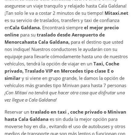
asegurese un viaje tranquilo y relajado hasta Cala Galdana!
¡Tan solo le va a costar 2 minutos de su tiempo!
Mitaxi.net
es su servicio de traslados, transfers y taxi de confianza
en
Cala Galdana
.
Encontrará siempre
el mejor precio
online
para su
traslado desde
Aeropuerto de
Menorca
hasta
Cala Galdana
,
para el destino que usted
nos indique! Nuestros conductores le ayudarán con su
equipaje para llevarle cómodamente hasta uno de nuestros
vehículos, tendrá la opción de viajar en un
Taxi, Coche
privado, Traslado VIP en Mercedes tipo clase E o
similar
y si viene en grupo grande, le damos la opción de
vehículos más grandes tipo Minivan para hasta 7 personas
¡Con Mitaxi no tendrá que hacer otra cosa que disfrutar una
vez llegue a
Cala Galdana
!
Reservar un
traslado en taxi , coche privado o Minivan
hasta
Cala Galdana
es sin duda la mejor opción para
moverse hoy en día , evitando el uso de autobuses y otros
medios de transporte que son más lentos o funcionan con