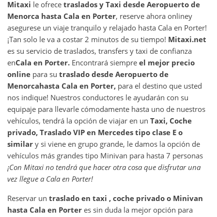
Mitaxi
le ofrece
traslados y Taxi desde
Aeropuerto de
Menorca
hasta
Cala en Porter
, reserve ahora online
y
asegurese un viaje tranquilo y relajado hasta Cala en Porter!
¡Tan solo le va a costar 2 minutos de su tiempo!
Mitaxi.net
es su servicio de traslados, transfers y taxi de confianza
en
Cala en Porter
.
Encontrará siempre
el mejor precio
online
para su
traslado desde
Aeropuerto de
Menorca
hasta
Cala en Porter
,
para el destino que usted
nos indique! Nuestros conductores le ayudarán con su
equipaje para llevarle cómodamente hasta uno de nuestros
vehículos, tendrá la opción de viajar en un
Taxi, Coche
privado, Traslado VIP en Mercedes tipo clase E o
similar
y si viene en grupo grande, le damos la opción de
vehículos más grandes tipo Minivan para hasta 7 personas
¡Con Mitaxi no tendrá que hacer otra cosa que disfrutar una
vez llegue a
Cala en Porter
!
Reservar un
traslado en taxi , coche privado o Minivan
hasta
Cala en Porter
es sin duda la mejor opción para