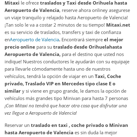
Mitaxi
le ofrece
traslados y Taxi desde
Orihuela
hasta
Aeropuerto de Valencia
, reserve ahora online
y asegurese
un viaje tranquilo y relajado hasta Aeropuerto de Valencia!
¡Tan solo le va a costar 2 minutos de su tiempo!
Mitaxi.net
es su servicio de traslados, transfers y taxi de confianza
en
Aeropuerto de Valencia
.
Encontrará siempre
el mejor
precio online
para su
traslado desde
Orihuela
hasta
Aeropuerto de Valencia
,
para el destino que usted nos
indique! Nuestros conductores le ayudarán con su equipaje
para llevarle cómodamente hasta uno de nuestros
vehículos, tendrá la opción de viajar en un
Taxi, Coche
privado, Traslado VIP en Mercedes tipo clase E o
similar
y si viene en grupo grande, le damos la opción de
vehículos más grandes tipo Minivan para hasta 7 personas
¡Con Mitaxi no tendrá que hacer otra cosa que disfrutar una
vez llegue a
Aeropuerto de Valencia
!
Reservar un
traslado en taxi , coche privado o Minivan
hasta
Aeropuerto de Valencia
es sin duda la mejor