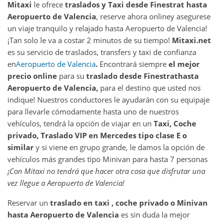
Mitaxi
le ofrece
traslados y Taxi desde
Finestrat
hasta
Aeropuerto de Valencia
, reserve ahora online
y asegurese
un viaje tranquilo y relajado hasta Aeropuerto de Valencia!
¡Tan solo le va a costar 2 minutos de su tiempo!
Mitaxi.net
es su servicio de traslados, transfers y taxi de confianza
en
Aeropuerto de Valencia
.
Encontrará siempre
el mejor
precio online
para su
traslado desde
Finestrat
hasta
Aeropuerto de Valencia
,
para el destino que usted nos
indique! Nuestros conductores le ayudarán con su equipaje
para llevarle cómodamente hasta uno de nuestros
vehículos, tendrá la opción de viajar en un
Taxi, Coche
privado, Traslado VIP en Mercedes tipo clase E o
similar
y si viene en grupo grande, le damos la opción de
vehículos más grandes tipo Minivan para hasta 7 personas
¡Con Mitaxi no tendrá que hacer otra cosa que disfrutar una
vez llegue a
Aeropuerto de Valencia
!
Reservar un
traslado en taxi , coche privado o Minivan
hasta
Aeropuerto de Valencia
es sin duda la mejor