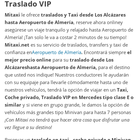
Traslado VIP
Mitaxi
le ofrece
traslados y Taxi desde
Los Alcázares
hasta
Aeropuerto de Almería
, reserve ahora online
y
asegúrese un viaje tranquilo y relajado hasta Aeropuerto de
Almería! ¡Tan solo le va a costar 2 minutos de su tiempo!
Mitaxi.net
es su servicio de traslados, transfers y taxi de
confianza en
Aeropuerto de Almería
.
Encontrará siempre
el
mejor precio online
para su
traslado desde
Los
Alcázares
hasta
Aeropuerto de Almería
,
para el destino
que usted nos indique! Nuestros conductores le ayudarán
con su equipaje para llevarle cómodamente hasta uno de
nuestros vehículos, tendrá la opción de viajar en un
Taxi,
Coche privado, Traslado VIP en Mercedes tipo clase E o
similar
y si viene en grupo grande, le damos la opción de
vehículos más grandes tipo Minivan para hasta 7 personas
¡Con Mitaxi no tendrá que hacer otra cosa que disfrutar una
vez llegue a su destino
!
Reservar un
traslado en taxi , coche privado o Minivan