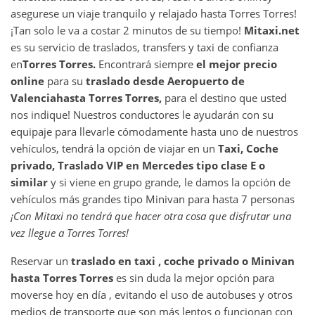
asegurese un viaje tranquilo y relajado hasta Torres Torres!
¡Tan solo le va a costar 2 minutos de su tiempo!
Mitaxi.net
es su servicio de traslados, transfers y taxi de confianza
en
Torres Torres
.
Encontrará siempre
el mejor precio
online
para su
traslado desde
Aeropuerto de
Valencia
hasta
Torres Torres
,
para el destino que usted
nos indique! Nuestros conductores le ayudarán con su
equipaje para llevarle cómodamente hasta uno de nuestros
vehículos, tendrá la opción de viajar en un
Taxi, Coche
privado, Traslado VIP en Mercedes tipo clase E o
similar
y si viene en grupo grande, le damos la opción de
vehículos más grandes tipo Minivan para hasta 7 personas
¡Con Mitaxi no tendrá que hacer otra cosa que disfrutar una
vez llegue a
Torres Torres
!
Reservar un
traslado en taxi , coche privado o Minivan
hasta
Torres Torres
es sin duda la mejor opción para
moverse hoy en día , evitando el uso de autobuses y otros
medios de transporte que son más lentos o funcionan con