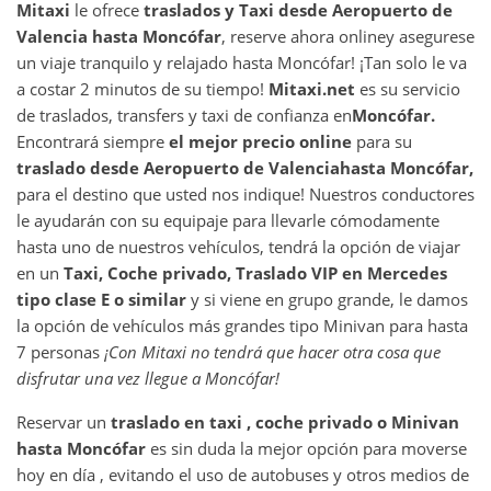
Mitaxi
le ofrece
traslados y Taxi desde
Aeropuerto de
Valencia
hasta
Moncófar
, reserve ahora online
y asegurese
un viaje tranquilo y relajado hasta Moncófar! ¡Tan solo le va
a costar 2 minutos de su tiempo!
Mitaxi.net
es su servicio
de traslados, transfers y taxi de confianza en
Moncófar
.
Encontrará siempre
el mejor precio online
para su
traslado desde
Aeropuerto de Valencia
hasta
Moncófar
,
para el destino que usted nos indique! Nuestros conductores
le ayudarán con su equipaje para llevarle cómodamente
hasta uno de nuestros vehículos, tendrá la opción de viajar
en un
Taxi, Coche privado, Traslado VIP en Mercedes
tipo clase E o similar
y si viene en grupo grande, le damos
la opción de vehículos más grandes tipo Minivan para hasta
7 personas
¡Con Mitaxi no tendrá que hacer otra cosa que
disfrutar una vez llegue a
Moncófar
!
Reservar un
traslado en taxi , coche privado o Minivan
hasta
Moncófar
es sin duda la mejor opción para moverse
hoy en día , evitando el uso de autobuses y otros medios de