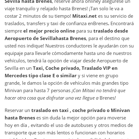
Sevilla
hasta
Brenes
, reserve ahora online
y asegurese un
viaje tranquilo y relajado hasta Brenes! ¡Tan solo le va a
costar 2 minutos de su tiempo!
Mitaxi.net
es su servicio de
traslados, transfers y taxi de confianza en
Brenes
.
Encontrará
siempre
el mejor precio online
para su
traslado desde
Aeropuerto de Sevilla
hasta
Brenes
, para el destino que
usted nos indique! Nuestros conductores le ayudarán con su
equipaje para llevarle cómodamente hasta uno de nuestros
vehículos, tendrá la opción de viajar desde Aeropuerto de
Sevilla en un
Taxi, Coche privado, Traslado VIP en
Mercedes tipo clase E o similar
y si viene en grupo
grande, le damos la opción de vehículos más grandes tipo
Minivan para hasta 7 personas
¡Con Mitaxi no tendrá que
hacer otra cosa que disfrutar una vez llegue a
Brenes
!
Reservar un
traslado en taxi , coche privado o Minivan
hasta
Brenes
es sin duda la mejor opción para moverse
hoy en día , evitando el uso de autobuses y otros medios de
transporte que son más lentos o funcionan con horarios