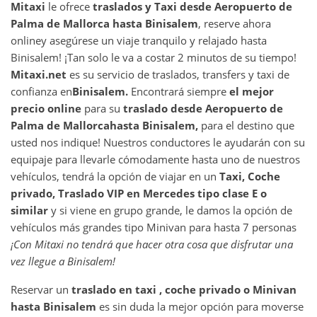
Mitaxi
le ofrece
traslados y Taxi desde
Aeropuerto de
Palma de Mallorca
hasta
Binisalem
, reserve ahora
online
y asegúrese un viaje tranquilo y relajado hasta
Binisalem! ¡Tan solo le va a costar 2 minutos de su tiempo!
Mitaxi.net
es su servicio de traslados, transfers y taxi de
confianza en
Binisalem
.
Encontrará siempre
el mejor
precio online
para su
traslado desde
Aeropuerto de
Palma de Mallorca
hasta
Binisalem
,
para el destino que
usted nos indique! Nuestros conductores le ayudarán con su
equipaje para llevarle cómodamente hasta uno de nuestros
vehículos, tendrá la opción de viajar en un
Taxi, Coche
privado, Traslado VIP en Mercedes tipo clase E o
similar
y si viene en grupo grande, le damos la opción de
vehículos más grandes tipo Minivan para hasta 7 personas
¡Con Mitaxi no tendrá que hacer otra cosa que disfrutar una
vez llegue a
Binisalem
!
Reservar un
traslado en taxi , coche privado o Minivan
hasta
Binisalem
es sin duda la mejor opción para moverse