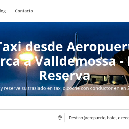
log
Contacto
Taxi desde Aeropue
rca a Valldemossa - 
Reserva
 y reserve su traslado en taxi o coche con conductor en en 