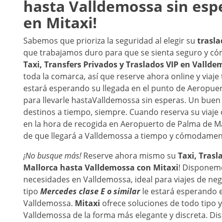
hasta
Valldemossa
sin esp
en Mitaxi!
Sabemos que prioriza la seguridad al elegir su
trasl
que trabajamos duro para que se sienta seguro y 
Taxi, Transfers Privados y Traslados VIP en
Vallde
toda la comarca, así que reserve ahora online y via
estará esperando su llegada en el punto de Aeropuer
para llevarle hasta
Valldemossa sin esperas. Un buen se
destinos a tiempo, siempre. Cuando reserva su viaje
en la hora de recogida en Aeropuerto de Palma de Mal
de que llegará a Valldemossa a tiempo y cómodame
¡No busque más!
Reserve ahora mismo su
Taxi, Trasl
Mallorca
hasta
Valldemossa
con Mitaxi
! Disponem
necesidades en Valldemossa, ideal para viajes de ne
tipo
Mercedes clase E o similar
le estará esperando e
Valldemossa.
Mitaxi
ofrece soluciones de todo tipo y
Valldemossa de la forma más elegante y discreta. Di