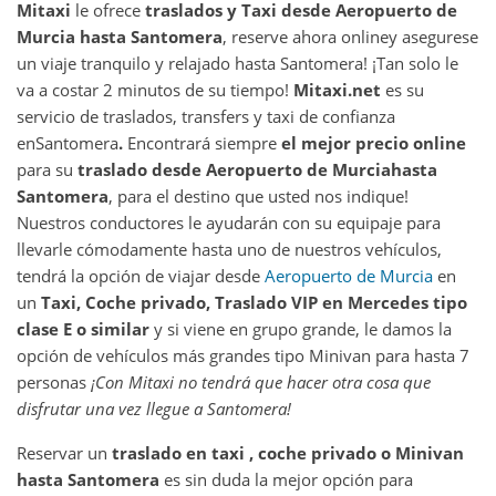
Mitaxi
le ofrece
traslados y Taxi desde
Aeropuerto de
Murcia
hasta
Santomera
, reserve ahora online
y asegurese
un viaje tranquilo y relajado hasta Santomera! ¡Tan solo le
va a costar 2 minutos de su tiempo!
Mitaxi.net
es su
servicio de traslados, transfers y taxi de confianza
en
Santomera
.
Encontrará siempre
el mejor precio online
para su
traslado desde
Aeropuerto de Murcia
hasta
Santomera
, para el destino que usted nos indique!
Nuestros conductores le ayudarán con su equipaje para
llevarle cómodamente hasta uno de nuestros vehículos,
tendrá la opción de viajar desde
Aeropuerto de Murcia
en
un
Taxi, Coche privado, Traslado VIP en Mercedes tipo
clase E o similar
y si viene en grupo grande, le damos la
opción de vehículos más grandes tipo Minivan para hasta 7
personas
¡Con Mitaxi no tendrá que hacer otra cosa que
disfrutar una vez llegue a
Santomera
!
Reservar un
traslado en taxi , coche privado o Minivan
hasta
Santomera
es sin duda la mejor opción para