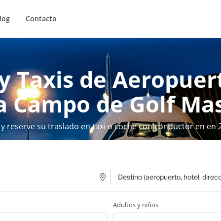
log
Contacto
 y Taxis de Aeropuer
 a Campo de Golf Ma
 y reserve su traslado en taxi o coche con conductor en en 
Adultos y niños