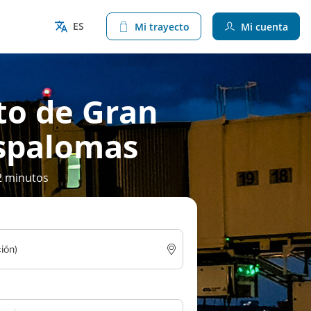
ES
Mi trayecto
Mi cuenta
to de Gran
spalomas
2 minutos