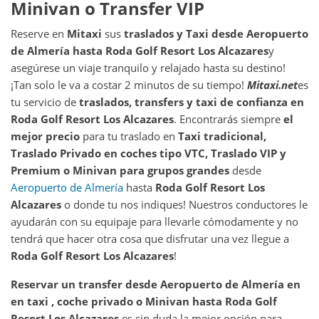
Minivan o Transfer VIP
Reserve en
Mitaxi
sus
traslados y Taxi desde
Aeropuerto
de Almería
hasta
Roda Golf Resort Los Alcazares
y
asegúrese un viaje tranquilo y relajado hasta su destino!
¡Tan solo le va a costar 2 minutos de su tiempo!
Mitaxi.net
es
tu servicio de
traslados, transfers y taxi de confianza en
Roda Golf Resort Los Alcazares
. Encontrarás siempre
el
mejor precio
para tu traslado en
Taxi tradicional,
Traslado Privado en coches tipo VTC, Traslado VIP y
Premium o Minivan para grupos grandes
desde
Aeropuerto de Almería
hasta
Roda Golf Resort Los
Alcazares
o donde tu nos indiques! Nuestros conductores le
ayudarán con su equipaje para llevarle cómodamente y no
tendrá que hacer otra cosa que disfrutar una vez llegue a
Roda Golf Resort Los Alcazares
!
Reservar un transfer desde
Aeropuerto de Almería
en
en taxi , coche privado o Minivan hasta
Roda Golf
Resort Los Alcazares
es sin duda la mejor opción para