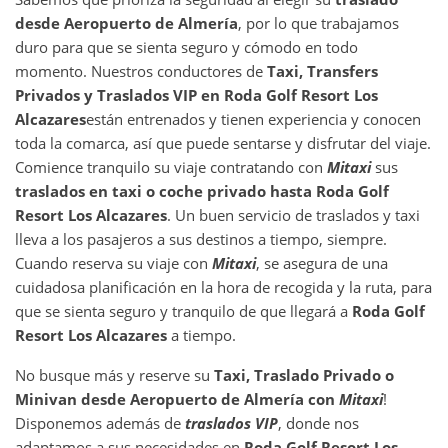
desde
Aeropuerto de Almería
, por lo que trabajamos
duro para que se sienta seguro y cómodo en todo
momento. Nuestros conductores de
Taxi, Transfers
Privados y Traslados VIP en
Roda Golf Resort Los
Alcazares
están entrenados y tienen experiencia y conocen
toda la comarca, así que puede sentarse y disfrutar del viaje.
Comience tranquilo su viaje contratando con
Mitaxi
sus
traslados en taxi o coche privado hasta
Roda Golf
Resort Los Alcazares
. Un buen servicio de traslados y taxi
lleva a los pasajeros a sus destinos a tiempo, siempre.
Cuando reserva su viaje con
Mitaxi
, se asegura de una
cuidadosa planificación en la hora de recogida y la ruta, para
que se sienta seguro y tranquilo de que llegará a
Roda Golf
Resort Los Alcazares
a tiempo.
No busque más y reserve su
Taxi, Traslado Privado o
Minivan desde
Aeropuerto de Almería
con
Mitaxi
!
Disponemos además de
traslados VIP
, donde nos
adaptamos a sus necesidades en
Roda Golf Resort Los