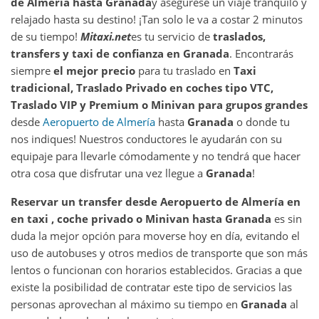
de Almería
hasta
Granada
y asegúrese un viaje tranquilo y
relajado hasta su destino! ¡Tan solo le va a costar 2 minutos
de su tiempo!
Mitaxi.net
es tu servicio de
traslados,
transfers y taxi de confianza en
Granada
. Encontrarás
siempre
el mejor precio
para tu traslado en
Taxi
tradicional, Traslado Privado en coches tipo VTC,
Traslado VIP y Premium o Minivan para grupos grandes
desde
Aeropuerto de Almería
hasta
Granada
o donde tu
nos indiques! Nuestros conductores le ayudarán con su
equipaje para llevarle cómodamente y no tendrá que hacer
otra cosa que disfrutar una vez llegue a
Granada
!
Reservar un transfer desde
Aeropuerto de Almería
en
en taxi , coche privado o Minivan hasta
Granada
es sin
duda la mejor opción para moverse hoy en día, evitando el
uso de autobuses y otros medios de transporte que son más
lentos o funcionan con horarios establecidos. Gracias a que
existe la posibilidad de contratar este tipo de servicios las
personas aprovechan al máximo su tiempo en
Granada
al