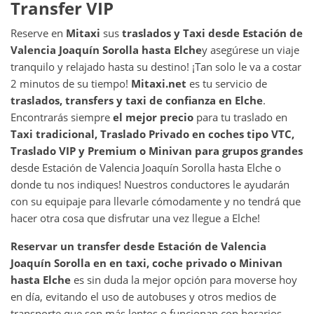
Transfer VIP
Reserve en
Mitaxi
sus
traslados y Taxi desde
Estación de
Valencia Joaquín Sorolla
hasta
Elche
y asegúrese un viaje
tranquilo y relajado hasta su destino! ¡Tan solo le va a costar
2 minutos de su tiempo!
Mitaxi.net
es tu servicio de
traslados, transfers y taxi de confianza en
Elche
.
Encontrarás siempre
el mejor precio
para tu traslado en
Taxi tradicional, Traslado Privado en coches tipo VTC,
Traslado VIP y Premium o Minivan para grupos grandes
desde Estación de Valencia Joaquín Sorolla hasta Elche o
donde tu nos indiques! Nuestros conductores le ayudarán
con su equipaje para llevarle cómodamente y no tendrá que
hacer otra cosa que disfrutar una vez llegue a Elche!
Reservar un transfer desde
Estación de Valencia
Joaquín Sorolla
en en taxi, coche privado o Minivan
hasta
Elche
es sin duda la mejor opción para moverse hoy
en día, evitando el uso de autobuses y otros medios de
transporte que son más lentos o funcionan con horarios