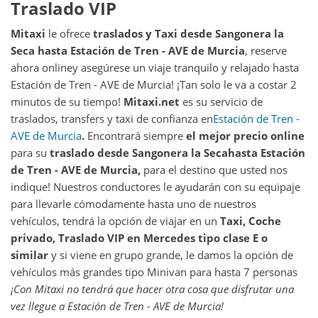
Traslado VIP
Mitaxi
le ofrece
traslados y Taxi desde
Sangonera la
Seca
hasta
Estación de Tren - AVE de Murcia
, reserve
ahora online
y asegúrese un viaje tranquilo y relajado hasta
Estación de Tren - AVE de Murcia! ¡Tan solo le va a costar 2
minutos de su tiempo!
Mitaxi.net
es su servicio de
traslados, transfers y taxi de confianza en
Estación de Tren -
AVE de Murcia
.
Encontrará siempre
el mejor precio online
para su
traslado desde
Sangonera la Seca
hasta
Estación
de Tren - AVE de Murcia
,
para el destino que usted nos
indique! Nuestros conductores le ayudarán con su equipaje
para llevarle cómodamente hasta uno de nuestros
vehículos, tendrá la opción de viajar en un
Taxi, Coche
privado, Traslado VIP en Mercedes tipo clase E o
similar
y si viene en grupo grande, le damos la opción de
vehículos más grandes tipo Minivan para hasta 7 personas
¡Con Mitaxi no tendrá que hacer otra cosa que disfrutar una
vez llegue a
Estación de Tren - AVE de Murcia
!