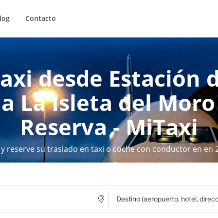
log
Contacto
Taxi desde Estación d
a La Isleta del Moro 
Reserva - MiTaxi
 y reserve su traslado en taxi o coche con conductor en en 