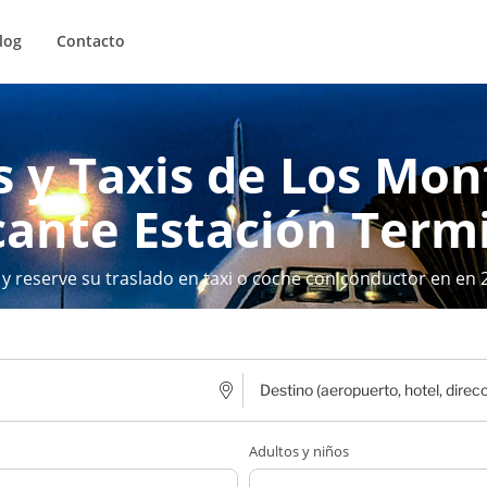
log
Contacto
s y Taxis de Los Mon
cante Estación Term
 y reserve su traslado en taxi o coche con conductor en en 
Adultos y niños