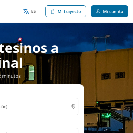
ES
Mi trayecto
Mi cuenta
tesinos a
inal
2 minutos