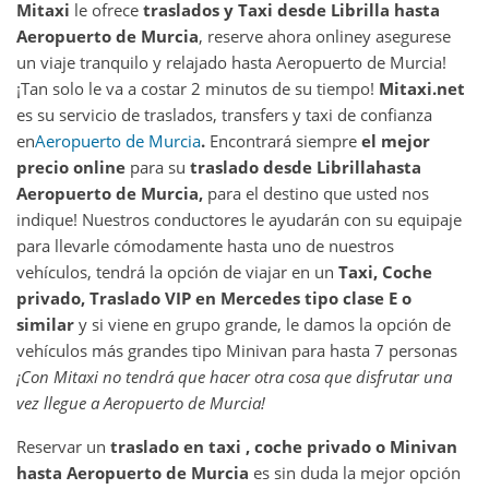
Mitaxi
le ofrece
traslados y Taxi desde
Librilla
hasta
Aeropuerto de Murcia
, reserve ahora online
y asegurese
un viaje tranquilo y relajado hasta Aeropuerto de Murcia!
¡Tan solo le va a costar 2 minutos de su tiempo!
Mitaxi.net
es su servicio de traslados, transfers y taxi de confianza
en
Aeropuerto de Murcia
.
Encontrará siempre
el mejor
precio online
para su
traslado desde
Librilla
hasta
Aeropuerto de Murcia
,
para el destino que usted nos
indique! Nuestros conductores le ayudarán con su equipaje
para llevarle cómodamente hasta uno de nuestros
vehículos, tendrá la opción de viajar en un
Taxi, Coche
privado, Traslado VIP en Mercedes tipo clase E o
similar
y si viene en grupo grande, le damos la opción de
vehículos más grandes tipo Minivan para hasta 7 personas
¡Con Mitaxi no tendrá que hacer otra cosa que disfrutar una
vez llegue a
Aeropuerto de Murcia
!
Reservar un
traslado en taxi , coche privado o Minivan
hasta
Aeropuerto de Murcia
es sin duda la mejor opción