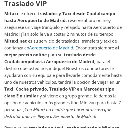
Traslado VIP
Mitaxi
le ofrece
traslados y Taxi desde
Ciudalcampo
hasta
Aeropuerto de Madrid
, reserve ahora online
y
asegurese un viaje tranquilo y relajado hasta Aeropuerto de
Madrid! ¡Tan solo le va a costar 2 minutos de su tiempo!
Mitaxi.net
es su servicio de traslados, transfers y taxi de
confianza en
Aeropuerto de Madrid
.
Encontrará siempre
el
mejor precio online
para su
traslado desde
Ciudalcampo
hasta
Aeropuerto de Madrid
,
para el
destino que usted nos indique! Nuestros conductores le
ayudarán con su equipaje para llevarle cómodamente hasta
uno de nuestros vehículos, tendrá la opción de viajar en un
Taxi, Coche privado, Traslado VIP en Mercedes tipo
clase E o similar
y si viene en grupo grande, le damos la
opción de vehículos más grandes tipo Minivan para hasta 7
personas
¡Con Mitaxi no tendrá que hacer otra cosa que
disfrutar una vez llegue a
Aeropuerto de Madrid
!
Reservar un
traslado en taxi , coche privado o Minivan