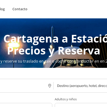
log
Contacto
 Cartagena a Estaci
Precios y Reserva
 y reserve su traslado en taxi o coche con conductor en en 
Adultos y niños