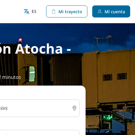
ES
Mi trayecto
Mi cuenta
ón Atocha -
2 minutos