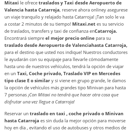
Mitaxi
le ofrece
traslados y Taxi desde
Aeropuerto de
Valencia
hasta
Catarroja
, reserve ahora online
y asegurese
un viaje tranquilo y relajado hasta Catarroja! ¡Tan solo le va
a costar 2 minutos de su tiempo!
Mitaxi.net
es su servicio
de traslados, transfers y taxi de confianza en
Catarroja
.
Encontrará siempre
el mejor precio online
para su
traslado desde
Aeropuerto de Valencia
hasta
Catarroja
,
para el destino que usted nos indique! Nuestros conductores
le ayudarán con su equipaje para llevarle cómodamente
hasta uno de nuestros vehículos, tendrá la opción de viajar
en un
Taxi, Coche privado, Traslado VIP en Mercedes
tipo clase E o similar
y si viene en grupo grande, le damos
la opción de vehículos más grandes tipo Minivan para hasta
7 personas
¡Con Mitaxi no tendrá que hacer otra cosa que
disfrutar una vez llegue a
Catarroja
!
Reservar un
traslado en taxi , coche privado o Minivan
hasta
Catarroja
es sin duda la mejor opción para moverse
hoy en día , evitando el uso de autobuses y otros medios de