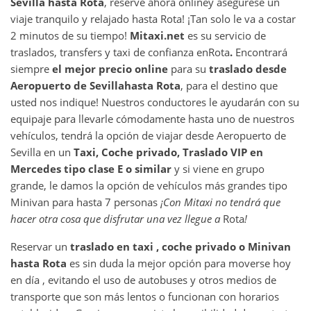
Sevilla
hasta
Rota
, reserve ahora online
y asegurese un
viaje tranquilo y relajado hasta Rota! ¡Tan solo le va a costar
2 minutos de su tiempo!
Mitaxi.net
es su servicio de
traslados, transfers y taxi de confianza en
Rota
.
Encontrará
siempre
el mejor precio online
para su
traslado desde
Aeropuerto de Sevilla
hasta
Rota
, para el destino que
usted nos indique! Nuestros conductores le ayudarán con su
equipaje para llevarle cómodamente hasta uno de nuestros
vehículos, tendrá la opción de viajar desde Aeropuerto de
Sevilla en un
Taxi, Coche privado, Traslado VIP en
Mercedes tipo clase E o similar
y si viene en grupo
grande, le damos la opción de vehículos más grandes tipo
Minivan para hasta 7 personas
¡Con Mitaxi no tendrá que
hacer otra cosa que disfrutar una vez llegue a
Rota
!
Reservar un
traslado en taxi , coche privado o Minivan
hasta
Rota
es sin duda la mejor opción para moverse hoy
en día , evitando el uso de autobuses y otros medios de
transporte que son más lentos o funcionan con horarios