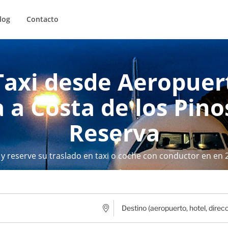
log
Contacto
Taxi desde Aeropue
 a Costa de los Pinos
Reserva
 y reserve su traslado en taxi o coche con conductor en en 