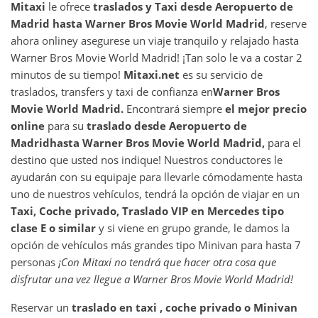
Mitaxi
le ofrece
traslados y Taxi desde
Aeropuerto de
Madrid
hasta
Warner Bros Movie World Madrid
, reserve
ahora online
y asegurese un viaje tranquilo y relajado hasta
Warner Bros Movie World Madrid! ¡Tan solo le va a costar 2
minutos de su tiempo!
Mitaxi.net
es su servicio de
traslados, transfers y taxi de confianza en
Warner Bros
Movie World Madrid
.
Encontrará siempre
el mejor precio
online
para su
traslado desde
Aeropuerto de
Madrid
hasta
Warner Bros Movie World Madrid
,
para el
destino que usted nos indique! Nuestros conductores le
ayudarán con su equipaje para llevarle cómodamente hasta
uno de nuestros vehículos, tendrá la opción de viajar en un
Taxi, Coche privado, Traslado VIP en Mercedes tipo
clase E o similar
y si viene en grupo grande, le damos la
opción de vehículos más grandes tipo Minivan para hasta 7
personas
¡Con Mitaxi no tendrá que hacer otra cosa que
disfrutar una vez llegue a
Warner Bros Movie World Madrid
!
Reservar un
traslado en taxi , coche privado o Minivan