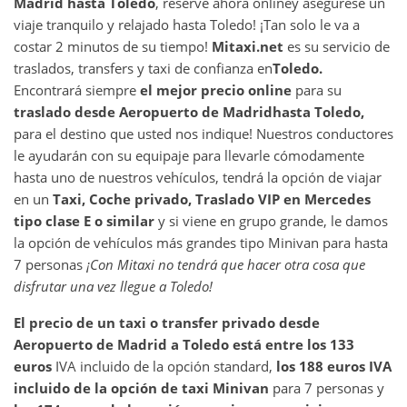
Madrid
hasta
Toledo
, reserve ahora online
y asegurese un
viaje tranquilo y relajado hasta Toledo! ¡Tan solo le va a
costar 2 minutos de su tiempo!
Mitaxi.net
es su servicio de
traslados, transfers y taxi de confianza en
Toledo
.
Encontrará siempre
el mejor precio online
para su
traslado desde
Aeropuerto de Madrid
hasta
Toledo
,
para el destino que usted nos indique! Nuestros conductores
le ayudarán con su equipaje para llevarle cómodamente
hasta uno de nuestros vehículos, tendrá la opción de viajar
en un
Taxi, Coche privado, Traslado VIP en Mercedes
tipo clase E o similar
y si viene en grupo grande, le damos
la opción de vehículos más grandes tipo Minivan para hasta
7 personas
¡Con Mitaxi no tendrá que hacer otra cosa que
disfrutar una vez llegue a
Toledo
!
El precio de un taxi o transfer privado desde
Aeropuerto de Madrid a Toledo está entre los 133
euros
IVA incluido de la opción standard,
los 188 euros IVA
incluido de la opción de taxi Minivan
para 7 personas y