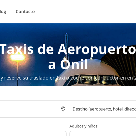
log
Contacto
 Taxis de Aeropuerto
a Onil
 y reserve su traslado en taxi o coche con conductor en en 
Adultos y niños