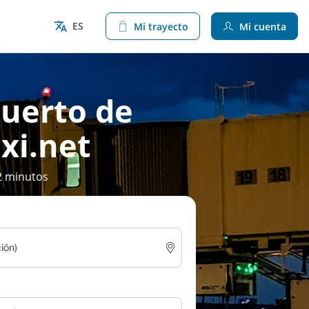
ES
Mi trayecto
Mi cuenta
puerto de
xi.net
2 minutos