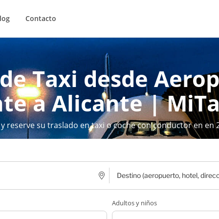
log
Contacto
de Taxi desde Aero
nte a Alicante | MiTa
 y reserve su traslado en taxi o coche con conductor en en 
Adultos y niños